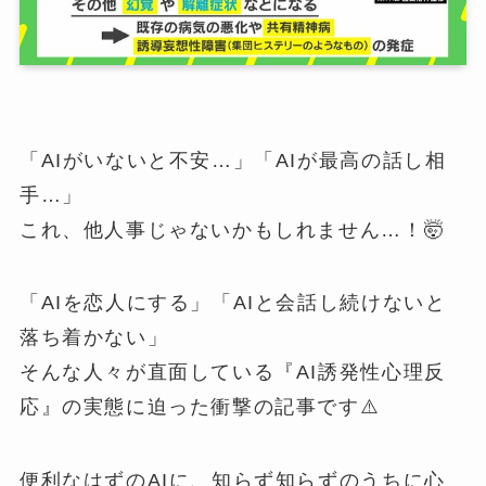
「AIがいないと不安…」「AIが最高の話し相
手…」
これ、他人事じゃないかもしれません…！🤯
「AIを恋人にする」「AIと会話し続けないと
落ち着かない」
そんな人々が直面している『AI誘発性心理反
応』の実態に迫った衝撃の記事です⚠️
便利なはずのAIに、知らず知らずのうちに心