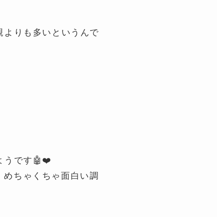
親よりも多いというんで
です🤖❤️
、めちゃくちゃ面白い調