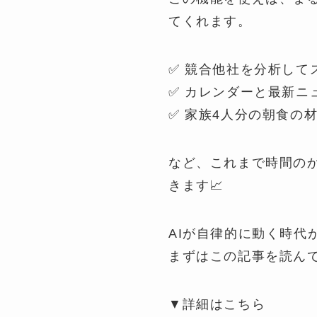
てくれます。
✅ 競合他社を分析して
✅ カレンダーと最新ニ
✅ 家族4人分の朝食の
など、これまで時間の
きます📈
AIが自律的に動く時代
まずはこの記事を読ん
▼詳細はこちら