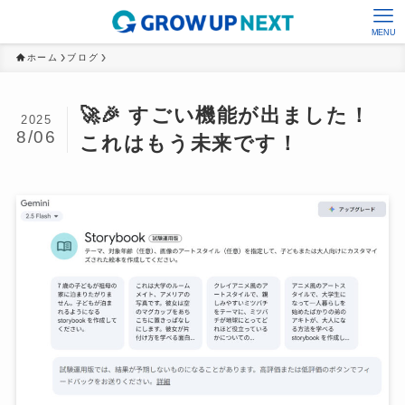
MENU
ホーム
ブログ
🚀🎉 すごい機能が出ました！
2025
8/06
これはもう未来です！