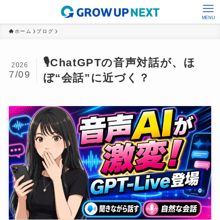
MENU
ホーム
ブログ
🎙️ChatGPTの音声対話が、ほ
2026
7/09
ぼ“会話”に近づく？